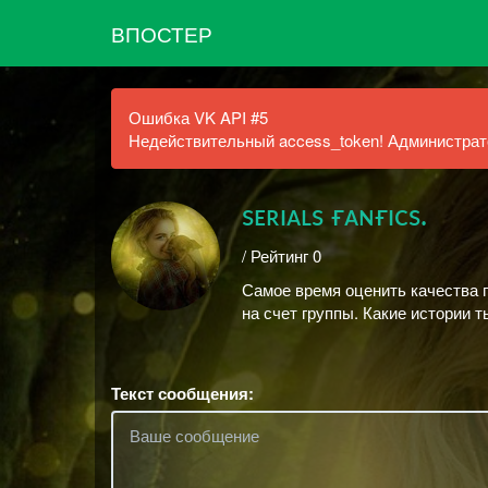
ВПОСТЕР
Ошибка VK API #5
Недействительный access_token! Администрато
sᴇʀɪᴀʟs ғᴀɴғɪᴄs.
/ Рейтинг 0
Самое время оценить качества 
на счет группы. Какие истории 
Текст сообщения: