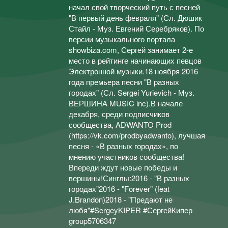
начал свой творческий путь с песней
"В первый день февраля" (Сл. Дюшик
Стайл - Муз. Евгений Серебряков). По
версии музыкального портала
showbiza.com, Сергей занимает 2-е
место в рейтинге начинающих певцов
Электронной музыки.18 ноября 2016
года премьера песни "В разных
городах" (Сл. Sergei Yurievich - Муз.
ВЕРШИНА MUSIC inc).В начале
декабря, среди подписчиков
сообщества, ADWANTO Prod
(https://vk.com/prodbyadwanto), лучшая
песня - «В разных городах», по
мнению участников сообщества!
Впереди ждут новые победы и
вершины!Синглы:2016 - "В разных
городах"2016 - "Forever" (feat
J.Brandon)2018 - "Предают не
любя"#SergeyKIPER #СергейКипер
group5706347