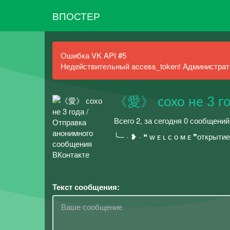
ВПОСТЕР
Ошибка VK API #5
Недействительный access_token! Администрато
《愛》 сохо не 3 г
Всего 2, за сегодня 0 сообщений
╰─ · ❥ · ❝ ᴡ ᴇ ʟ ᴄ ᴏ ᴍ ᴇ ❞открыт
Текст сообщения: