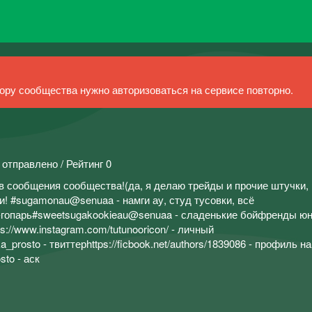
ру сообщества нужно авторизоваться на сервисе повторно.
 отправлено / Рейтинг 0
в сообщения сообщества!(да, я делаю трейды и прочие штучки, 
ки! #sugamonau@senuaa - намги ау, студ тусовки, всё
-гопарь#sweetsugakookieau@senuaa - сладенькие бойфренды юн
://www.instagram.com/tutunooricon/ - личный
lka_prosto - твиттерhttps://ficbook.net/authors/1839086 - профиль на
sto - аск