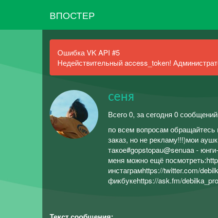
ВПОСТЕР
Ошибка VK API #5
Недействительный access_token! Администрато
сеня
Всего 0, за сегодня 0 сообщений
по всем вопросам обращайтесь 
заказ, но не рекламу!!!)мои ауш
такое#gopstopau@senuaa - юнги
меня можно ещё посмотреть:https
инстаграмhttps://twitter.com/debi
фикбукеhttps://ask.fm/debilka_pro
Текст сообщения: