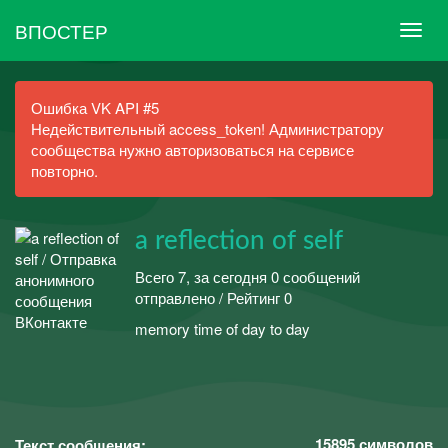
ВПОСТЕР
Ошибка VK API #5
Недействительный access_token! Администратору
сообщества нужно авторизоваться на сервисе
повторно.
a reflection of self
Всего 7, за сегодня 0 сообщений
отправлено / Рейтинг 0
memory time of day to day
⠀⠀⠀⠀⠀⠀⠀⠀⠀⠀⠀⠀⠀⠀⠀⠀⠀⠀⠀⠀⠀⠀⠀⠀⠀⠀
⠀⠀⠀⠀
15895
символов
Текст сообщения: