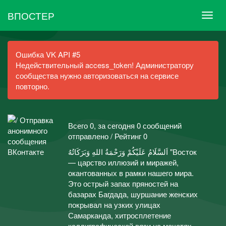
ВПОСТЕР
Ошибка VK API #5
Недействительный access_token! Администратору
сообщества нужно авторизоваться на сервисе
повторно.
Всего 0, за сегодня 0 сообщений
отправлено / Рейтинг 0
اَلسَّلَامُ عَلَيْكُمْ وَرَحْمَةُ اللهِ وَبَرَكَاتُهُ "Восток
— царство иллюзий и миражей,
окантованных в рамки нашего мира.
Это острый запах пряностей на
базарах Багдада, шуршание женских
покрывал на узких улицах
Самарканда, хитросплетение
каллиграфической вязи на мечетях