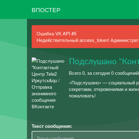
ВПОСТЕР
Ошибка VK API #5
Недействительный access_token! Администрато
Подслушано "Конт
Всего 0, за сегодня 0 сообщений
«Подслушано» — социальный ра
секретами, откровениями и жиз
пожаловать!
Текст сообщения: