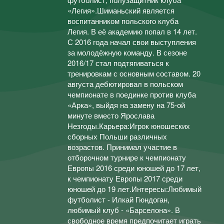
«Легия».Шиманьский является
воспитанником польского клуба
Легия. В её академию попал в 14 лет.
С 2016 года начал свои выступления
за молодёжную команду. В сезоне
2016/17 стал подтягиваться к
тренировкам с основным составом. 20
августа дебютировал в польском
чемпионате в поединке против клуба
«Арка», выйдя на замену на 75-ой
минуте вместо Ярослава
Незгоды.Карьера:Игрок юношеских
сборных Польши различных
возрастов. Принимал участие в
отборочном турнире к чемпионату
Европы 2016 среди юношей до 17 лет,
к чемпионату Европы 2017 среди
юношей до 19 лет.Интересы:Любимый
футболист - Илкай Гюндоган,
любимый клуб - «Барселона». В
свободное время предпочитает играть