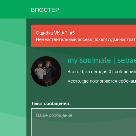
ВПОСТЕР
Ошибка VK API #5
Недействительный access_token! Администрато
my soulmate | seba
Всего 0, за сегодня 0 сообщений
место, где поклоняются себекам
Текст сообщения: