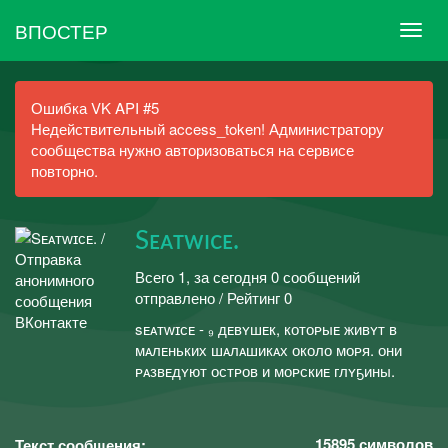
ВПОСТЕР
Ошибка VK API #5
Недействительный access_token! Администратору
сообщества нужно авторизоваться на сервисе
повторно.
Sᴇᴀᴛᴡɪсᴇ.
Всего 1, за сегодня 0 сообщений
отправлено / Рейтинг 0
sᴇᴀᴛᴡɪᴄᴇ - ₉ дᴇвʏшᴇк, котоᴘыᴇ живʏт в
мᴀлᴇньких шᴀлᴀшикᴀх около моᴘя. они
ᴘᴀзвᴇдʏют остᴘов и моᴘскиᴇ глʏҕины.
15895
символов
Текст сообщения: