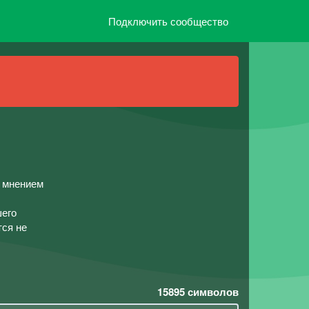
Подключить сообщество
м мнением
шего
тся не
15895
символов