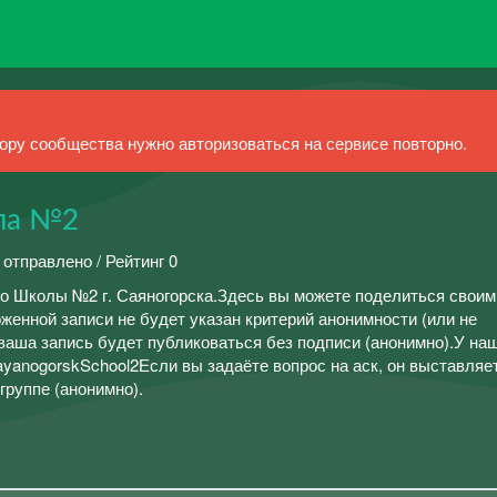
ру сообщества нужно авторизоваться на сервисе повторно.
ла №2
 отправлено / Рейтинг 0
о Школы №2 г. Саяногорска.Здесь вы можете поделиться свои
женной записи не будет указан критерий анонимности (или не
ваша запись будет публиковаться без подписи (анонимно).У на
/SayanogorskSchool2Если вы задаёте вопрос на аск, он выставляе
 группе (анонимно).