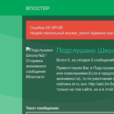
ВПОСТЕР
Ошибка VK API #5
Недействительный access_token! Администрато
Подслушано Шко
Всего 0, за сегодня 0 сообщений
Приветствуем Вас в Подслушан
или пожеланиями.Если в предло
анонимности), то по умолчанию 
паблика есть аск: http://ask.fm
только на том сайте, но и в этой
Текст сообщения: