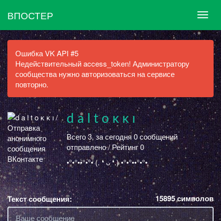
ВПОСТЕР
Ошибка VK API #5
Недействительный access_token! Администратору
сообщества нужно авторизоваться на сервисе
повторно.
d a l t o ĸ ĸ ı
Всего 3, за сегодня 0 сообщений
отправлено / Рейтинг 0
•°•°••°•°• (. ❛ ᴗ ❛.) •°•°••°•°•
15895
символов
Текст сообщения: