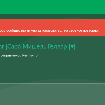
ру сообщества нужно авторизоваться на сервисе повторно.
lar |Сара Мишель Геллар |♥|
 отправлено / Рейтинг 0