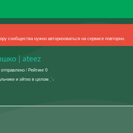
ру сообщества нужно авторизоваться на сервисе повторно.
шко | ateez
 отправлено / Рейтинг 0
льчике и эйтиз в целом ˎˊ˗