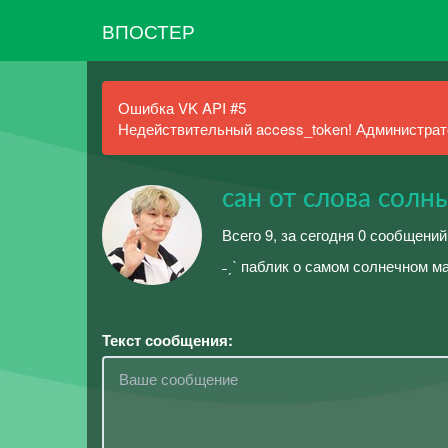
ВПОСТЕР
Ошибка VK API #5
Недействительный access_token! Администрато
сан от слова солны
Всего 9, за сегодня 0 сообщений
˗ˏˋ паблик о самом солнечном ма
Текст сообщения: