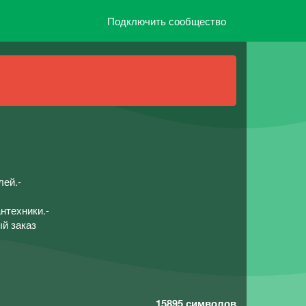
Подключить сообщество
лей.-
нтехники.-
й заказ
15895
символов