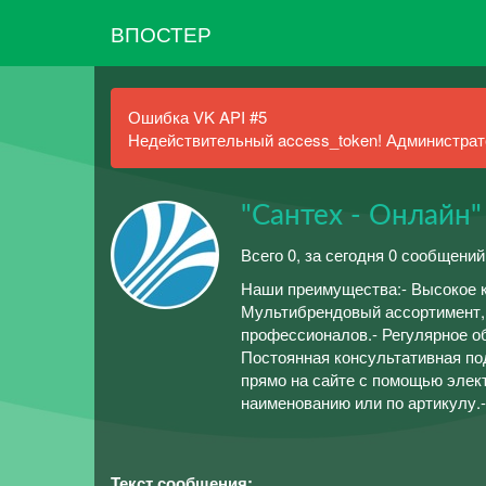
ВПОСТЕР
Ошибка VK API #5
Недействительный access_token! Администрато
"Сантех - Онлайн"
Всего 0, за сегодня 0 сообщений
Наши преимущества:- Высокое к
Мультибрендовый ассортимент,
профессионалов.- Регулярное о
Постоянная консультативная п
прямо на сайте с помощью элек
наименованию или по артикулу.
Текст сообщения: