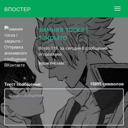
ВПОСТЕР
зимняя тоска |
закрыто
Всего 119, за сегодня 0 сообщений
отправлено
ваши письма♡
15895
символов
Текст сообщения: