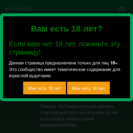
ВПОСТЕР
Вам есть 18 лет?
Ошибка VK API #5
Недействительный access_token! Администратору
Если вам нет 18 лет, покиньте эту
сообщества нужно авторизоваться на сервисе
повторно.
страницу!
Данная страница предназначена только для лиц
18+
.
Это сообщество имеет тематическое содержание для
Сандра
взрослой аудитории.
Бушар│Книги│18+
Всего 4, за сегодня 0 сообщений
отправлено / Рейтинг 2
Романы 18+Романтическая эротика,
современный любовный роман.За мат
и холивар в комментариях
пожизненный бан.