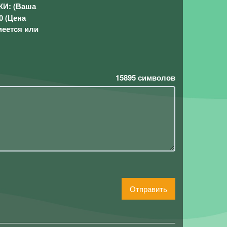
КИ: (Ваша
0 (Цена
меется или
15895
символов
Отправить