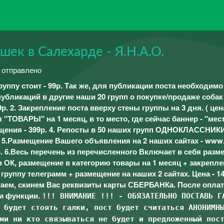
ек в Салехарде - Я.Н.А.О.
й отправлено
уппу стоит - 99р.
Так же, для публикации поста необходим
 публикаций в другие наши 20 групп о покупке/продаже собак
р. 2. Закрепление поста вверху стены группы на 3 дня. ( цена
ел "ТОВАРЫ" на 1 месяц, в то место, где сейчас баннер - "мес
щения - 399р. 4. Репосты в 50 наших групп ОДНОКЛАССНИКИ
. 5.Размещение Вашего объявления на 2 наших сайтах - www.d
399р. 6.Весь перечень из перечисленного Включает в себя раз
 в ОК, размещение в категорию товары на 1 месяц + закрепле
 группу телеграмм + размещение на наших 2 сайтах. Цена - 14
аем, скинем Вас реквизиты карты СБЕРБАНКа. После опла
и функции.
!!! ВНИМАНИЕ !!! - ОБЯЗАТЕЛЬНО ПОСТАВЬ Г
 будет стоять галки, пост будет считаться АНОНИМН
ми ни кто связываться не будет и предложенный пос