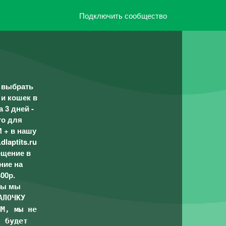
Подключить сообщество
о выбрать
 и кошек в
 3 дней -
то для
 + в нашу
laptits.ru
мещение в
ние на
00р.
ты мы
АЛОЧКУ
ЫМ, мы не
т будет