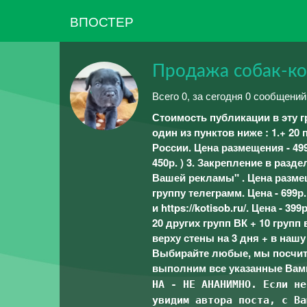
ВПОСТЕР
Продажа собак-кош
Всего 0, за сегодня 0 сообщени
Стоимость публикации в эту гр
один из пунктов ниже : 1.+ 20
России. Цена размещения - 499
450р. ) 3. Закрепление в разд
Вашей рекламы" . Цена разме
группу телеграмм. Цена - 699р
и https://kotisob.ru/. Цена - 
20 других групп ВК + 10 групп
верху стены на 3 дня + в нашу
Выбирайте любые, мы посчит
выполним все указанные Вам
НА - НЕ АНАНИМНО. Если не
увидим автора поста, с Ва