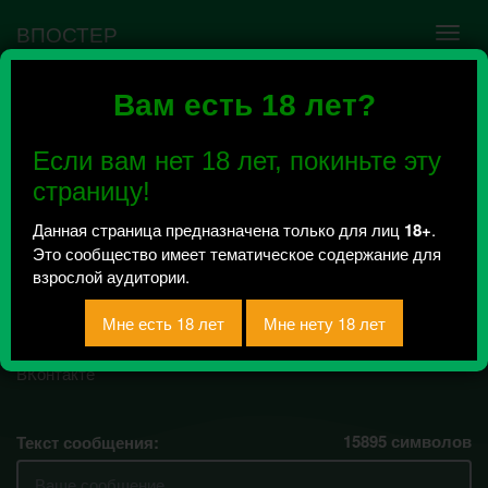
ВПОСТЕР
Вам есть 18 лет?
Ошибка VK API #5
Недействительный access_token! Администратору
Если вам нет 18 лет, покиньте эту
сообщества нужно авторизоваться на сервисе
повторно.
страницу!
Данная страница предназначена только для лиц
18+
.
Это сообщество имеет тематическое содержание для
Скидки и акции в
взрослой аудитории.
Калуге
Всего 5, за сегодня 0 сообщений
отправлено / Рейтинг 2.5
15895
символов
Текст сообщения: