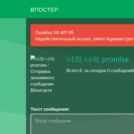
ВПОСТЕР
Ошибка VK API #5
Недействительный access_token! Администрато
너와 나의 promise
Всего 8, за сегодня 0 сообщени
Текст сообщения: