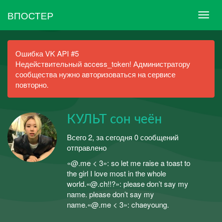
ВПОСТЕР
Ошибка VK API #5
Недействительный access_token! Администратору
сообщества нужно авторизоваться на сервисе
повторно.
КУЛЬТ сон чеён
Всего 2, за сегодня 0 сообщений
отправлено
«@.me < 3»: so let me raise a toast to
the girl I love most in the whole
world.«@.ch!!?»: please don’t say my
name. please don’t say my
name.«@.me < 3»: chaeyoung.