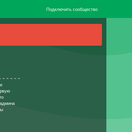
Подключить сообщество
~ ~ ~ ~ ~ ~
ее
ервую
го
 админа
ны