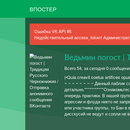
ВПОСТЕР
Ошибка VK API #5
Недействительный access_token! Администрато
Ведьмин погост |
Всего 54, за сегодня 0 сообщени
|•Quia creavit coetus artifices op
~ ~ ~ ~ ~ ~ ~ ~ Данный паблик 
детально.***********Ознакомьте
очередь практики. В нашей груп
агрессии и флуда никто не запр
или участника группы, то Бан 
дисскусий не ведут и сопли не 