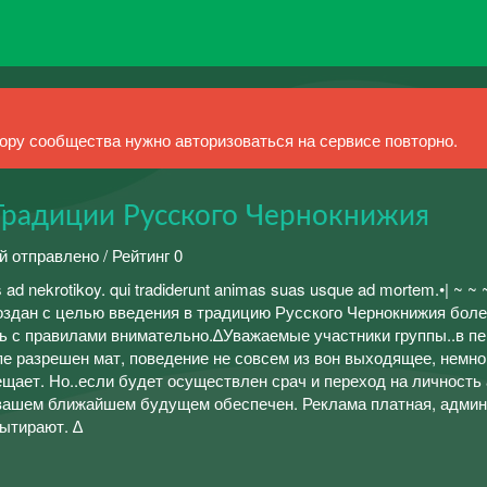
ру сообщества нужно авторизоваться на сервисе повторно.
 Традиции Русского Чернокнижия
й отправлено / Рейтинг 0
us ad nekrotikoy. qui tradiderunt animas suas usque ad mortem.•| ~ ~ 
создан с целью введения в традицию Русского Чернокнижия бол
сь с правилами внимательно.∆Уважаемые участники группы..в п
пе разрешен мат, поведение не совсем из вон выходящее, немно
ещает. Но..если будет осуществлен срач и переход на личность
в вашем ближайшем будущем обеспечен. Реклама платная, адми
вытирают. ∆