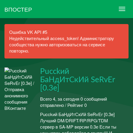
ВПОСТЕР
Ошибка VK API #5
Недействительный access_token! Администратору
сообщества нужно авторизоваться на сервисе
повторно.
Рucckий
БаНдИтСкИй SeRvEr
[0.3e]
Всего 4, за сегодня 0 сообщений
отправлено / Рейтинг 0
Рucckий БаНдИтСкИй SeRvEr [0.3e]
Лучший DM/DRIFT/RP/RPG/TDM
сервер в SA-MP версии 0.3е Если ты
наш игрок,добавляйся в группу!!! И