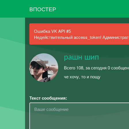
ВПОСТЕР
Ошибка VK API #5
Недействительный access_token! Администрато
рашн шип
Всего 108, за сегодня 0 сообщен
че хочу, то и пощу
Текст сообщения: