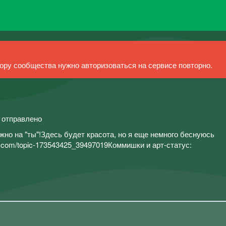
ру сообщества нужно авторизоваться на сервисе повторно.
й отправлено
но на "ты"!Здесь будет красота, но я еще немного беснуюсь
k.com/topic-173543425_39497019Коммишки и арт-статус: