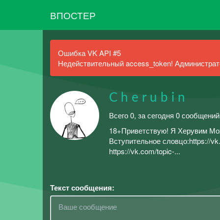
ВПОСТЕР
Ошибка VK API #5
Недействительный access_token! Администрато
C h e r u b i n
Всего 0, за сегодня 0 сообщени
18+Приветствую! Я Херувим Мож
Вступительное словцо:https://v
https://vk.com/topic-...
Текст сообщения: