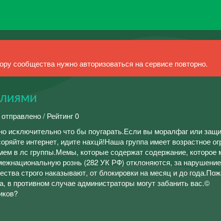
ру сообщества нужно авторизоваться на сервисе повторно.
лиями
 отправлено / Рейтинг 0
о исключительно что бы поугарать.Если вы моралфаг или защ
соряйте интернет, идите нахцй!Наша группа имеет возрастное о
ем в лс группы.Мемы, которые содержат содержание, которое 
 межнациональную рознь (282 УК РФ) отклоняются, за нарушение
ства строго наказывают, от блокировки на месяц и до года.Пож
, в противном случае администраторы могут забанить вас.©
иков?