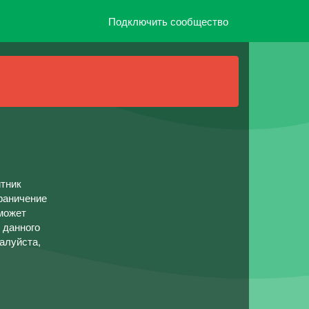
Подключить сообщество
итник
граничение
может
 данного
алуйста,