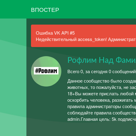
ВПОСТЕР
Ошибка VK API #5
Недействительный access_token! Администрато
Рофлим Над Фами
Всего 0, за сегодня 0 сообщений
Данное сообщество было создан
животных, то пожалуйста, не за
18+Вы можете прислать любой м
оскорбить человека, разжигать
правила администраторы сообще
соблюдайте правила сообщества
admin.Главная цель: 5k подписч