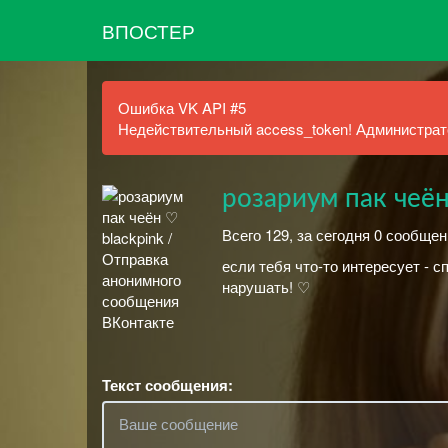
ВПОСТЕР
Ошибка VK API #5
Недействительный access_token! Администрато
розариум пак чеён
Всего 129, за сегодня 0 сообщен
если тебя что-то интересует - 
нарушать! ♡
Текст сообщения: