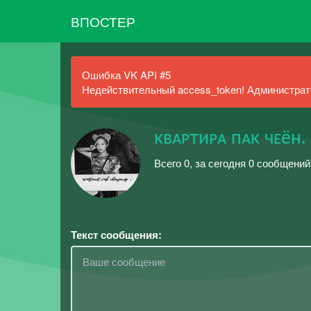
ВПОСТЕР
Ошибка VK API #5
Недействительный access_token! Администрато
ᴋʙᴀᴘтиᴘᴀ пᴀᴋ чᴇёʜ.
Всего 0, за сегодня 0 сообщений
Текст сообщения: