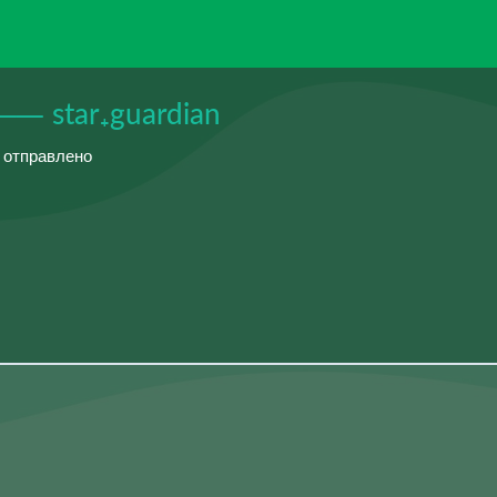
」⸻ star₊guardian
й отправлено