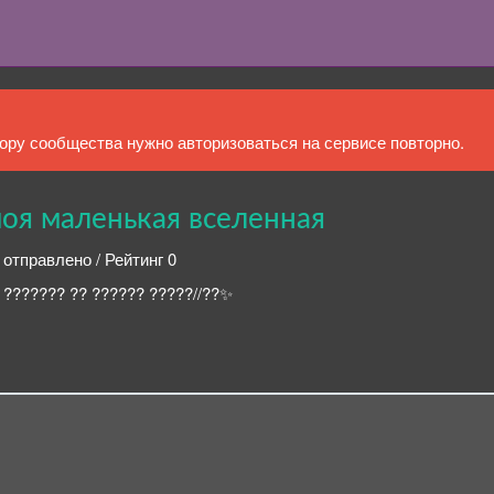
ру сообщества нужно авторизоваться на сервисе повторно.
 моя маленькая вселенная
 отправлено / Рейтинг 0
? ?? ?????? ?????//??✨