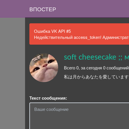
ВПОСТЕР
Ошибка VK API #5
Недействительный access_token! Администрато
soft cheesecake ;;
Всего 0, за сегодня 0 сообщений
私は月からあなたを愛しています ??????
Текст сообщения: