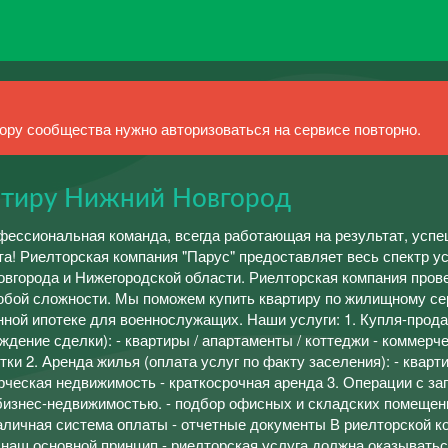
ру сообщества нужно авторизоваться на сервисе повторно.
артиру Нижний Новгород
фессиональная команда, всегда работающая на результат, усп
а! Риелторская компания "Парус" предоставляет весь спектр ус
вгорода и Нижегородской области. Риелторская компания пров
юбой сложности. Мы поможем купить квартиру по жилищному се
нной ипотеке для военнослужащих. Наши услуги: 1. Купля-прода
ение сделки): - квартиры / апартаменты / коттеджи - коммерч
ки 2. Аренда жилья (оплата услуг по факту заселения): - кварти
рческая недвижимость - краткосрочная аренда 3. Операции с за
бизнес-недвижимостью. - подбор офисных и складских помещен
аличная система оплаты - отчетные документы В риелторской к
 наш основной принцип - риелторская услуга должна оказыватьс