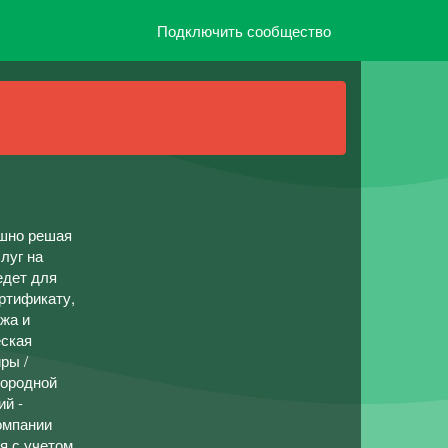
Подключить сообщество
ешно решая
луг на
едет для
ртификату,
жа и
еская
ры /
городной
ий -
омпании
я с учетом