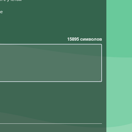
ие
15895
символов