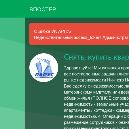
ВПОСТЕР
Ошибка VK API #5
Недействительный access_token! Администрато
Снять, купить кв
Здравствуйте! Мы активная про
все поставленные задачи клиент
рынке недвижимости Нижнего Но
Вас сделку с недвижимостью л
материнскому капиталу или вое
обмен жилья (ПОЛНОЕ сопровожд
недвижимость - земельные участ
апартаменты / коттеджи - комме
недвижимостью. 4. Операции с 
размещение сотрудников - безн
при оказании риелторских услуг