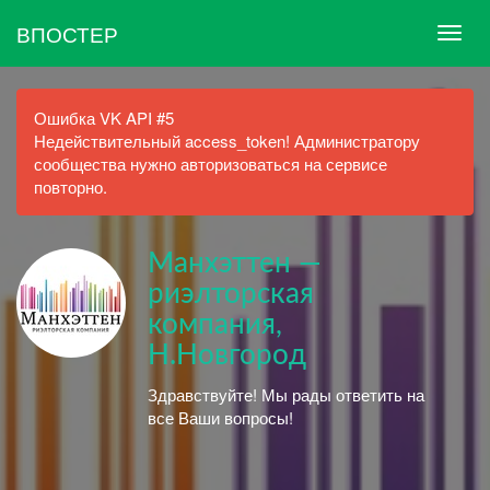
ВПОСТЕР
Ошибка VK API #5
Недействительный access_token! Администратору
сообщества нужно авторизоваться на сервисе
повторно.
Манхэттен —
риэлторская
компания,
Н.Новгород
Здравствуйте! Мы рады ответить на
все Ваши вопросы!