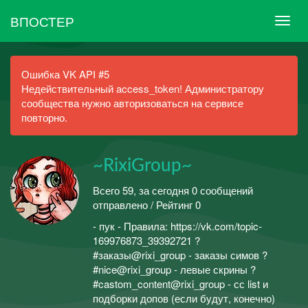
ВПОСТЕР
Ошибка VK API #5
Недействительный access_token! Администратору
сообщества нужно авторизоваться на сервисе
повторно.
~RixiGroup~
Всего 59, за сегодня 0 сообщений
отправлено / Рейтинг 0
- пук - Правила: https://vk.com/topic-
169976873_39392721 ?
#заказы@rixi_group - заказы симов ?
#nice@rixi_group - левые скрины ?
#castom_content@rixi_group - сс list и
подборки допов (если будут, конечно)