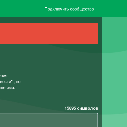
Подключить сообщество
ения
ости" , но
аше имя.
15895
символов