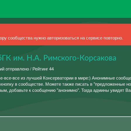
ру сообщества нужно авторизоваться на сервисе повторно.
ГК им. Н.А. Римского-Корсакова
ий отправлено / Рейтинг 44
се-все-все из лучшей Консерватории в мире:) Анонимные сообщ
кнопку в сообществе. Можете также писать в "предложенные нов
ным, добавьте к сообщению "анонимно". Тогда админы увидят В