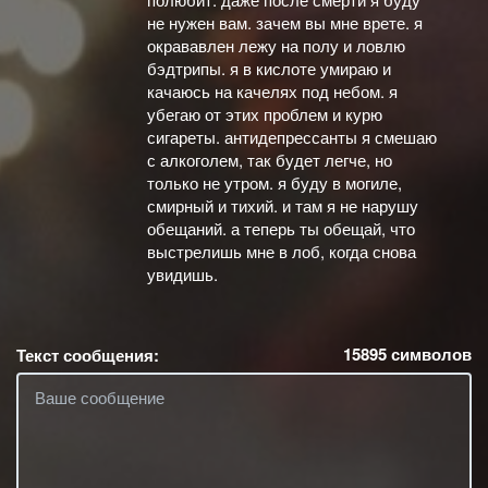
не нужен вам. зачем вы мне врете. я
окрававлен лежу на полу и ловлю
бэдтрипы. я в кислоте умираю и
качаюсь на качелях под небом. я
убегаю от этих проблем и курю
сигареты. антидепрессанты я смешаю
с алкоголем, так будет легче, но
только не утром. я буду в могиле,
смирный и тихий. и там я не нарушу
обещаний. а теперь ты обещай, что
выстрелишь мне в лоб, когда снова
увидишь.
15895
символов
Текст сообщения: