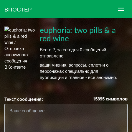
ВПОСТЕР
euphoria: two pills & a
red wine
Всего 2, за сегодня 0 сообщений
отправлено
ㅤㅤㅤㅤㅤㅤㅤㅤㅤㅤваши мнения, вопросы, сплетни о
персонажах специально для
публикации и главное - всё анонимно.
15895
символов
Текст сообщения: