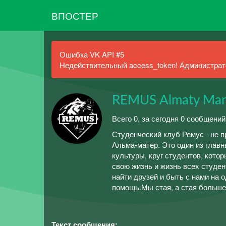
ВПОСТЕР
Ошибка VK API #5
Недействительный access_token! Администрато
REMUS Almaty Man
Всего 0, за сегодня 0 сообщений
Студенческий клуб Ремус - не п
Альма-матер. Это один из глав
культуры, круг студентов, кото
свою жизнь и жизнь всех студе
найти друзей и быть с нами на 
помощь.Мы стая, а стая больше
Текст сообщения: