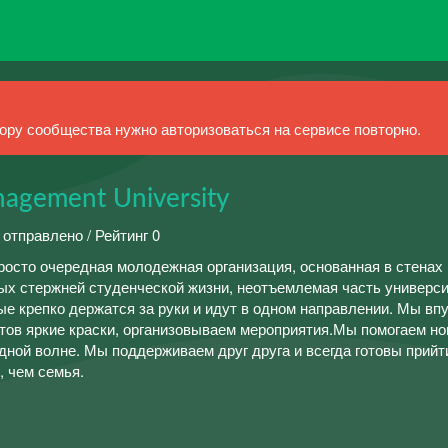
ру сообщества нужно авторизоваться на сервисе повторно.
agement University
 отправлено / Рейтинг 0
росто очередная молодежная организация, основанная в стенах
ных стержней студенческой жизни, неотъемлемая часть универс
рые крепко держатся за руки и идут в одном направлении. Мы вп
нтов яркие краски, организовываем мероприятия.Мы помогаем н
одной волне. Мы поддерживаем друг друга и всегда готовы прийт
, чем семья.