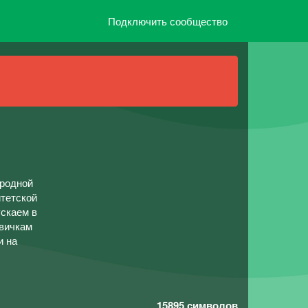
Подключить сообщество
 родной
итетской
ускаем в
овичкам
и на
15895
символов