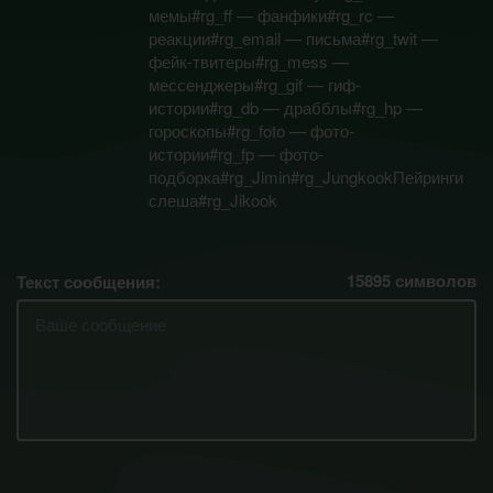
мемы#rg_ff — фанфики#rg_rc —
реакции#rg_email — письма#rg_twit —
фейк-твитеры#rg_mess —
мессенджеры#rg_gif — гиф-
истории#rg_db — драбблы#rg_hp —
гороскопы#rg_foto — фото-
истории#rg_fp — фото-
подборка#rg_Jimin#rg_JungkookПейринги
слеша#rg_Jikook
15895
символов
Текст сообщения: