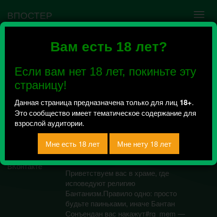
ВПОСТЕР
Вам есть 18 лет?
Ошибка VK API #5
Недействительный access_token! Администратору
Если вам нет 18 лет, покиньте эту
сообщества нужно авторизоваться на сервисе
повторно.
страницу!
Данная страница предназначена только для лиц
18+
.
Это сообщество имеет тематическое содержание для
Религия Бантанизм
взрослой аудитории.
18+
Всего 0, за сегодня 0 сообщений
отправлено / Рейтинг 0
Приветствуем вас в храме, где
исповедуют религию
Бантанизм.Правило одно: просто
будьте паиньками, иначе Бантан
Сонъендан вас накажут#rg_mem —