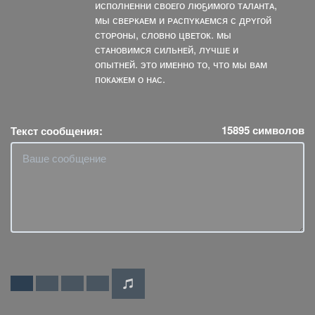
исполнᴇнни своᴇго люҕимого тᴀлᴀнтᴀ,
мы свᴇᴘкᴀᴇм и ᴘᴀспʏкᴀᴇмся с дᴘʏгой
стоᴘоны, словно цвᴇток. мы
стᴀновимся сильнᴇй, лʏчшᴇ и
опытнᴇй. это имᴇнно то, что мы вᴀм
покᴀжᴇм о нᴀс.
15895
символов
Текст сообщения: