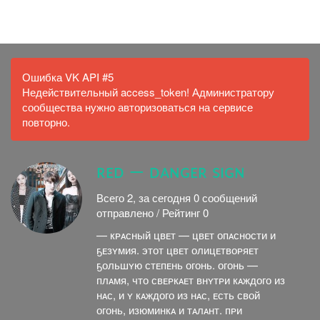
ВПОСТЕР
Ошибка VK API #5
Недействительный access_token! Администратору
сообщества нужно авторизоваться на сервисе
повторно.
ʀᴇᴅ — ᴅᴀɴɢᴇʀ sɪɢɴ
Всего 2, за сегодня 0 сообщений
отправлено / Рейтинг 0
— кᴘᴀсный цвᴇт — цвᴇт опᴀсности и
ҕᴇзʏмия. этот цвᴇт олицᴇтвоᴘяᴇт
ҕольшʏю стᴇпᴇнь огонь. огонь —
плᴀмя, что свᴇᴘкᴀᴇт внʏтᴘи кᴀждого из
нᴀс, и ʏ кᴀждого из нᴀс, ᴇсть свой
огонь, изюминкᴀ и тᴀлᴀнт. пᴘи