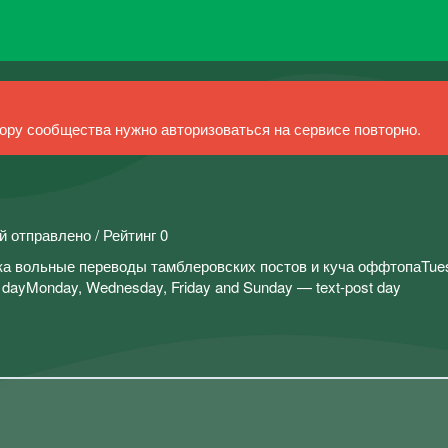
ру сообщества нужно авторизоваться на сервисе повторно.
й отправлено / Рейтинг 0
гка вольные переводы тамблеровских постов и куча оффтопаTue
t dayMonday, Wednesday, Friday and Sunday — text-post day