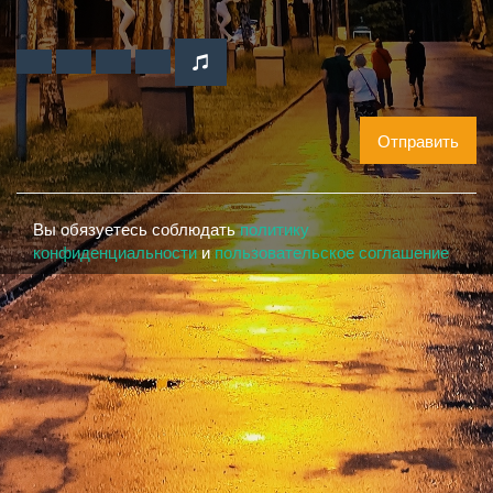
Отправить
Вы обязуетесь соблюдать
политику
конфиденциальности
и
пользовательское соглашение