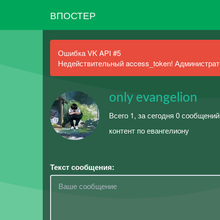
ВПОСТЕР
Ошибка VK API #5
Недействительный access_token! Администрато
only evangelion
Всего 1, за сегодня 0 сообщений
контент по евангелиону
Текст сообщения: