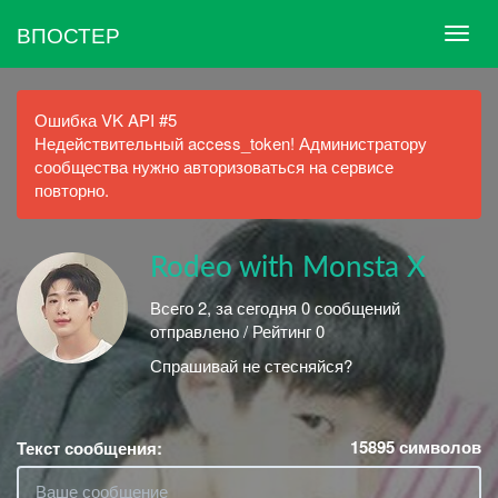
ВПОСТЕР
Ошибка VK API #5
Недействительный access_token! Администратору
сообщества нужно авторизоваться на сервисе
повторно.
Rodeo with Monsta X
Всего 2, за сегодня 0 сообщений
отправлено / Рейтинг 0
Спрашивай не стесняйся?
15895
символов
Текст сообщения: