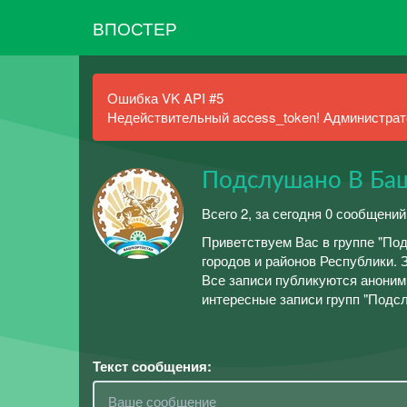
ВПОСТЕР
Ошибка VK API #5
Недействительный access_token! Администрато
Подслушано В Ба
Всего 2, за сегодня 0 сообщений
Приветствуем Вас в группе "По
городов и районов Республики.
Все записи публикуются анонимн
интересные записи групп "Подс
Текст сообщения: