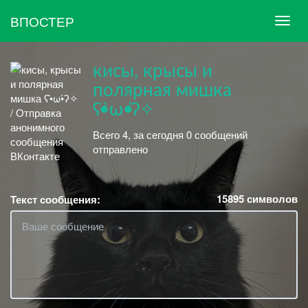
ВПОСТЕР
кисы, крысы и
полярная мишка
ʕ•̀ω•́ʔ✧
Всего 4, за сегодня 0 сообщений
отправлено
15895
символов
Текст сообщения: