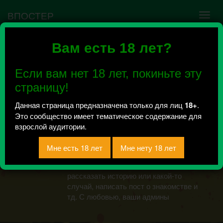
ВПОСТЕР
Вам есть 18 лет?
Радужный мир гей|
лесби Белгород|
Если вам нет 18 лет, покиньте эту
Воронеж|Курск
страницу!
Всего 57, за сегодня 0 сообщений
Данная страница предназначена только для лиц
18+
.
отправлено / Рейтинг 4
Это сообщество имеет тематическое содержание для
Радужные! Теперь вы можете
взрослой аудитории.
анонимно отправлять нам свои
сообщения. И даже мы не будем
знать, от кого данное письмо. Вы
можете поделиться своей проблемой,
рассказать историю или какой-то
случай, написать пост о знакомстве и
тд. С любовью, ваши админы