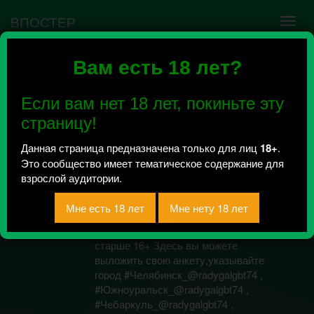
ВПОСТЕР
Вам есть 18 лет?
Ошибка VK API #5
Недействительный access_token! Администратору
Если вам нет 18 лет, покиньте эту
сообщества нужно авторизоваться на сервисе
повторно.
страницу!
Данная страница предназначена только для лиц
18+
.
Это сообщество имеет тематическое содержание для
Я с Радуги ЛГБТ
взрослой аудитории.
Всего 2, за сегодня 0 сообщений
отправлено / Рейтинг 1
Внимание сообщество для лиц
старше 16+ Здесь вы можете
выложить свою анкету,указывайте
город #Челябинск_@radygalgbt74 ,
#Южноуральск_@radygalgbt74 ,
#Чебаркуль_@radygalgbt74 ,