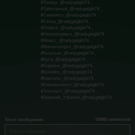
#Троицк_@radygalgbt74 ,
#Трёхгорный_@radygalgbt74 ,
#Снежинск_@radygalgbt74 ,
#Сатка_@radygalgbt74 ,
#Озёрск_@radygalgbt74 ,
#Нязепетровск_@radygalgbt74 ,
#Миасс_@radygalgbt74 ,
#Магнитогорск_@radygalgbt74 ,
#Кыштым_@radygalgbt74 ,
#Куса_@radygalgbt74 ,
#Коркино_@radygalgbt74 ,
#Копейск_@radygalgbt74 ,
#Карталы_@radygalgbt74 ,
#Еманжелинск_@radygalgbt74 ,
#Златоуст_@radygalgbt74 ,
#Верхний_Уфалей_@radygalgbt74
15895
символов
Текст сообщения: