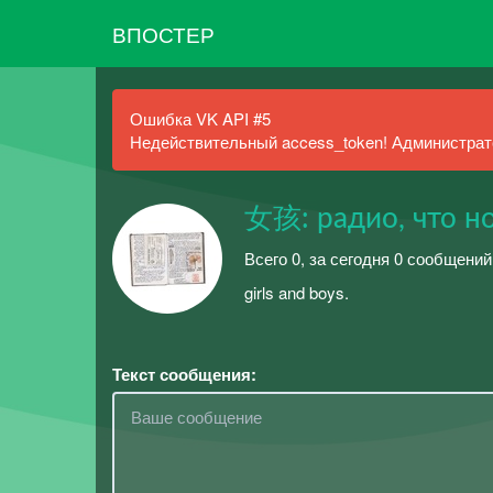
ВПОСТЕР
Ошибка VK API #5
Недействительный access_token! Администрато
女孩: радио, что н
Всего 0, за сегодня 0 сообщений
girls and boys.
Текст сообщения: