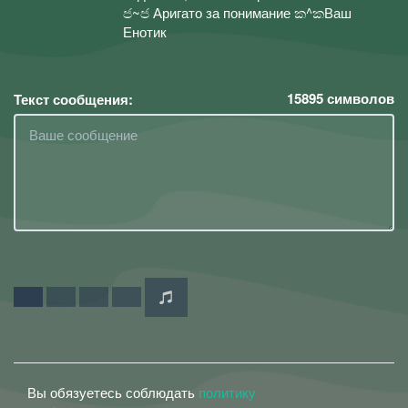
ජ~ජ Аригато за понимание ක^කВаш
Енотик
15895
символов
Текст сообщения:
Вы обязуетесь соблюдать
политику