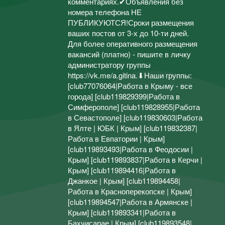
комментариях.✔Объявления без
номера телефона НЕ
ПУБЛИКУЮТСЯ!Сроки размещения
ваших постов от 3-х до 10-ти дней.
Для более оперативного размещения
вакансий (платно) - пишите в личку
администратору группы
https://vk.me/a.gitina.⬇Наши группы:
[club77076064|Работа в Крыму - все
города] [club119829399|Работа в
Симферополе] [club119828955|Работа
в Севастополе] [club119830603|Работа
в Ялте | ЮБК | Крым] [club119832387|
Работа в Евпатории | Крым]
[club119893493|Работа в Феодосии |
Крым] [club119893837|Работа в Керчи |
Крым] [club119894416|Работа в
Джанкое | Крым] [club119894458|
Работа в Красноперекопске | Крым]
[club119894547|Работа в Армянске |
Крым] [club119893341|Работа в
Бахчисарае | Крым] [club119893548|